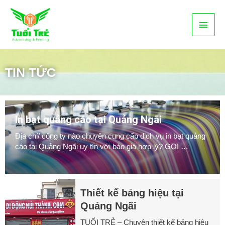
Nhảy
Menu
tới
nội
chính
dung
TIN TỨC
In bạt quảng cáo tại Quảng Ngãi
Địa chỉ/ công ty nào chuyên cung cấp dịch vụ in bạt quảng
cáo tại Quảng Ngãi uy tín với báo giá hợp lý? GỌI …
Thiết kế bảng hiệu tại
Quảng Ngãi
TUỔI TRẺ – Chuyên thiết kế bảng hiệu